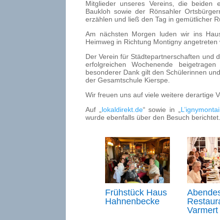
Mitglieder unseres Vereins, die beiden
Baukloh sowie der Rönsahler Ortsbürger
erzählen und ließ den Tag in gemütlicher 
Am nächsten Morgen luden wir ins Haus
Heimweg in Richtung Montigny angetreten
Der Verein für Städtepartnerschaften und d
erfolgreichen Wochenende beigetragen
besonderer Dank gilt den Schülerinnen und
der Gesamtschule Kierspe.
Wir freuen uns auf viele weitere derartige 
Auf „
lokaldirekt.de
“ sowie in „
L’ignymontai
wurde ebenfalls über den Besuch berichtet
Frühstück Haus
Abende
Hahnenbecke
Restaur
Varmert