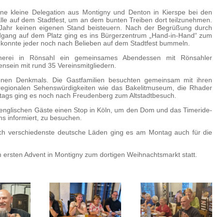
ine kleine Delegation aus Montigny und Denton in Kierspe bei den
alle auf dem Stadtfest, um an dem bunten Treiben dort teilzunehmen.
 Jahr keinen eigenen Stand beisteuern. Nach der Begrüßung durch
dgang auf dem Platz ging es ins Bürgerzentrum „Hand-in-Hand“ zum
konnte jeder noch nach Belieben auf dem Stadtfest bummeln.
erei in Rönsahl ein gemeinsames Abendessen mit Rönsahler
sein mit rund 35 Vereinsmitgliedern.
nen Denkmals. Die Gastfamilien besuchten gemeinsam mit ihren
regionalen Sehenswürdigkeiten wie das Bakelitmuseum, die Rhader
tags ging es noch nach Freudenberg zum Altstadtbesuch.
nglischen Gäste einen Stop in Köln, um den Dom und das Timeride-
s informiert, zu besuchen.
ch verschiedenste deutsche Läden ging es am Montag auch für die
ersten Advent in Montigny zum dortigen Weihnachtsmarkt statt.