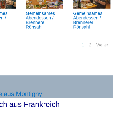
mes
Gemeinsames
Gemeinsames
n /
Abendessen /
Abendessen /
Brennerei
Brennerei
Rönsahl
Rönsahl
1
2
Weiter
e aus Montigny
ch aus Frankreich