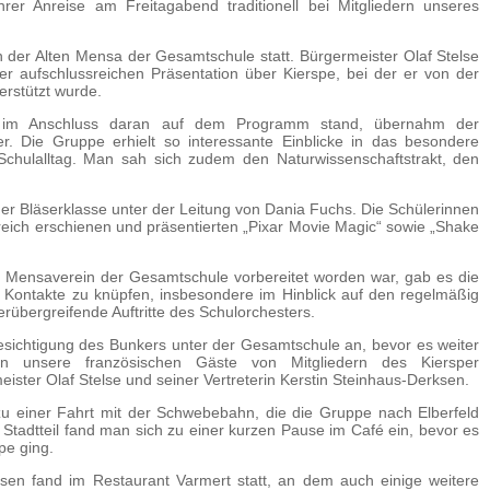
er Anreise am Freitagabend traditionell bei Mitgliedern unseres
n der Alten Mensa der Gesamtschule statt. Bürgermeister Olaf Stelse
er aufschlussreichen Präsentation über Kierspe, bei der er von der
erstützt wurde.
 im Anschluss daran auf dem Programm stand, übernahm der
ner. Die Gruppe erhielt so interessante Einblicke in das besondere
chulalltag. Man sah sich zudem den Naturwissenschaftstrakt, den
 der Bläserklasse unter der Leitung von Dania Fuchs. Die Schülerinnen
eich erschienen und präsentierten „Pixar Movie Magic“ sowie „Shake
 Mensaverein der Gesamtschule vorbereitet worden war, gab es die
 Kontakte zu knüpfen, insbesondere im Hinblick auf den regelmäßig
rübergreifende Auftritte des Schulorchesters.
ichtigung des Bunkers unter der Gesamtschule an, bevor es weiter
en unsere französischen Gäste von Mitgliedern des Kiersper
ister Olaf Stelse und seiner Vertreterin Kerstin Steinhaus-Derksen.
zu einer Fahrt mit der Schwebebahn, die die Gruppe nach Elberfeld
tadtteil fand man sich zu einer kurzen Pause im Café ein, bevor es
pe ging.
n fand im Restaurant Varmert statt, an dem auch einige weitere