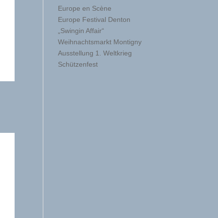
Europe en Scène
Europe Festival Denton
„Swingin Affair“
Weihnachtsmarkt Montigny
Ausstellung 1. Weltkrieg
Schützenfest