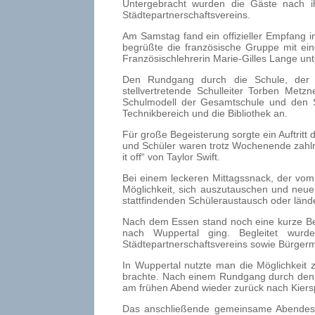
Untergebracht wurden die Gäste nach ihr
Städtepartnerschaftsvereins.
Am Samstag fand ein offizieller Empfang i
begrüßte die französische Gruppe mit ein
Französischlehrerin Marie-Gilles Lange unt
Den Rundgang durch die Schule, der
stellvertretende Schulleiter Torben Metz
Schulmodell der Gesamtschule und den S
Technikbereich und die Bibliothek an.
Für große Begeisterung sorgte ein Auftritt
und Schüler waren trotz Wochenende zahlr
it off“ von Taylor Swift.
Bei einem leckeren Mittagssnack, der vom
Möglichkeit, sich auszutauschen und neue
stattfindenden Schüleraustausch oder lände
Nach dem Essen stand noch eine kurze Bes
nach Wuppertal ging. Begleitet wurd
Städtepartnerschaftsvereins sowie Bürgerme
In Wuppertal nutzte man die Möglichkeit 
brachte. Nach einem Rundgang durch den S
am frühen Abend wieder zurück nach Kiers
Das anschließende gemeinsame Abendesse