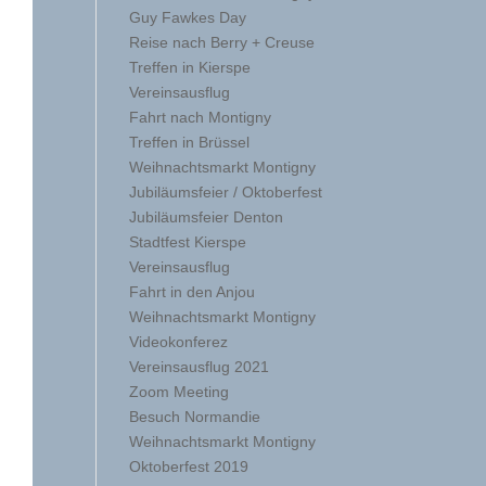
Guy Fawkes Day
Reise nach Berry + Creuse
Treffen in Kierspe
Vereinsausflug
Fahrt nach Montigny
Treffen in Brüssel
Weihnachtsmarkt Montigny
Jubiläumsfeier / Oktoberfest
Jubiläumsfeier Denton
Stadtfest Kierspe
Vereinsausflug
Fahrt in den Anjou
Weihnachtsmarkt Montigny
Videokonferez
Vereinsausflug 2021
Zoom Meeting
Besuch Normandie
Weihnachtsmarkt Montigny
Oktoberfest 2019