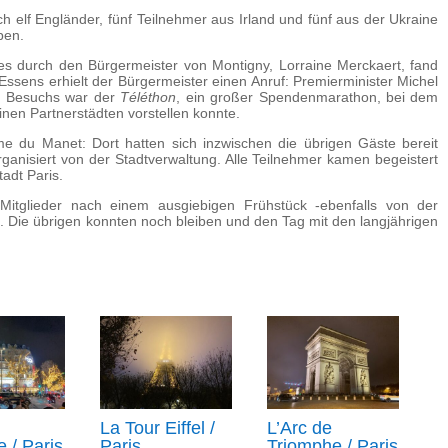
 elf Engländer, fünf Teilnehmer aus Irland und fünf aus der Ukraine
ben.
s durch den Bürgermeister von Montigny, Lorraine Merckaert, fand
 Essens erhielt der Bürgermeister einen Anruf: Premierminister Michel
es Besuchs war der
Téléthon
, ein großer Spendenmarathon, bei dem
nen Partnerstädten vorstellen konnte.
 du Manet: Dort hatten sich inzwischen die übrigen Gäste bereit
rganisiert von der Stadtverwaltung. Alle Teilnehmer kamen begeistert
adt Paris.
itglieder nach einem ausgiebigen Frühstück -ebenfalls von der
. Die übrigen konnten noch bleiben und den Tag mit den langjährigen
La Tour Eiffel /
L’Arc de
e / Paris
Paris
Triomphe / Paris