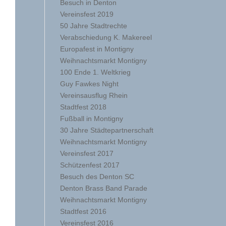
Besuch in Denton
Vereinsfest 2019
50 Jahre Stadtrechte
Verabschiedung K. Makereel
Europafest in Montigny
Weihnachtsmarkt Montigny
100 Ende 1. Weltkrieg
Guy Fawkes Night
Vereinsausflug Rhein
Stadtfest 2018
Fußball in Montigny
30 Jahre Städtepartnerschaft
Weihnachtsmarkt Montigny
Vereinsfest 2017
Schützenfest 2017
Besuch des Denton SC
Denton Brass Band Parade
Weihnachtsmarkt Montigny
Stadtfest 2016
Vereinsfest 2016