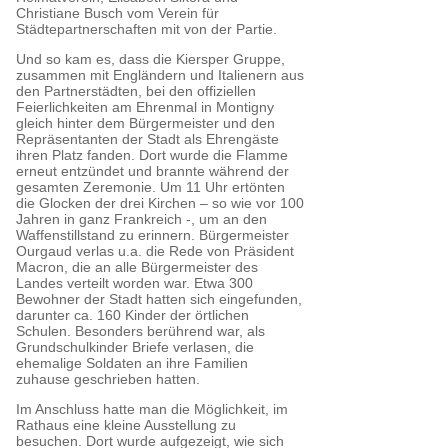
Christiane Busch vom Verein für
Städtepartnerschaften mit von der Partie.
Und so kam es, dass die Kiersper Gruppe,
zusammen mit Engländern und Italienern aus
den Partnerstädten, bei den offiziellen
Feierlichkeiten am Ehrenmal in Montigny
gleich hinter dem Bürgermeister und den
Repräsentanten der Stadt als Ehrengäste
ihren Platz fanden. Dort wurde die Flamme
erneut entzündet und brannte während der
gesamten Zeremonie. Um 11 Uhr ertönten
die Glocken der drei Kirchen – so wie vor 100
Jahren in ganz Frankreich -, um an den
Waffenstillstand zu erinnern. Bürgermeister
Ourgaud verlas u.a. die Rede von Präsident
Macron, die an alle Bürgermeister des
Landes verteilt worden war. Etwa 300
Bewohner der Stadt hatten sich eingefunden,
darunter ca. 160 Kinder der örtlichen
Schulen. Besonders berührend war, als
Grundschulkinder Briefe verlasen, die
ehemalige Soldaten an ihre Familien
zuhause geschrieben hatten.
Im Anschluss hatte man die Möglichkeit, im
Rathaus eine kleine Ausstellung zu
besuchen. Dort wurde aufgezeigt, wie sich