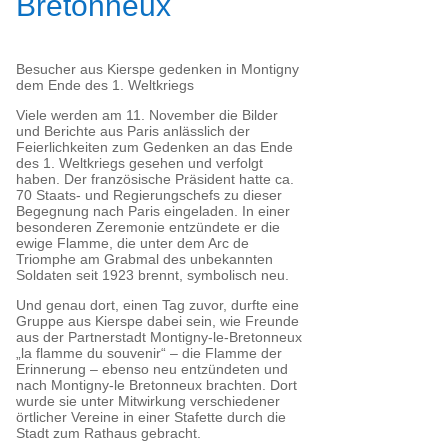
Bretonneux
Besucher aus Kierspe gedenken in Montigny
dem Ende des 1. Weltkriegs
Viele werden am 11. November die Bilder
und Berichte aus Paris anlässlich der
Feierlichkeiten zum Gedenken an das Ende
des 1. Weltkriegs gesehen und verfolgt
haben. Der französische Präsident hatte ca.
70 Staats- und Regierungschefs zu dieser
Begegnung nach Paris eingeladen. In einer
besonderen Zeremonie entzündete er die
ewige Flamme, die unter dem Arc de
Triomphe am Grabmal des unbekannten
Soldaten seit 1923 brennt, symbolisch neu.
Und genau dort, einen Tag zuvor, durfte eine
Gruppe aus Kierspe dabei sein, wie Freunde
aus der Partnerstadt Montigny-le-Bretonneux
„la flamme du souvenir“ – die Flamme der
Erinnerung – ebenso neu entzündeten und
nach Montigny-le Bretonneux brachten. Dort
wurde sie unter Mitwirkung verschiedener
örtlicher Vereine in einer Stafette durch die
Stadt zum Rathaus gebracht.