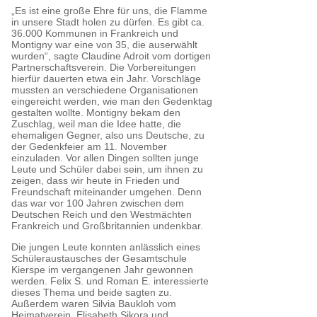
„Es ist eine große Ehre für uns, die Flamme
in unsere Stadt holen zu dürfen. Es gibt ca.
36.000 Kommunen in Frankreich und
Montigny war eine von 35, die auserwählt
wurden“, sagte Claudine Adroit vom dortigen
Partnerschaftsverein. Die Vorbereitungen
hierfür dauerten etwa ein Jahr. Vorschläge
mussten an verschiedene Organisationen
eingereicht werden, wie man den Gedenktag
gestalten wollte. Montigny bekam den
Zuschlag, weil man die Idee hatte, die
ehemaligen Gegner, also uns Deutsche, zu
der Gedenkfeier am 11. November
einzuladen. Vor allen Dingen sollten junge
Leute und Schüler dabei sein, um ihnen zu
zeigen, dass wir heute in Frieden und
Freundschaft miteinander umgehen. Denn
das war vor 100 Jahren zwischen dem
Deutschen Reich und den Westmächten
Frankreich und Großbritannien undenkbar.
Die jungen Leute konnten anlässlich eines
Schüleraustausches der Gesamtschule
Kierspe im vergangenen Jahr gewonnen
werden. Felix S. und Roman E. interessierte
dieses Thema und beide sagten zu.
Außerdem waren Silvia Baukloh vom
Heimatverein, Elisabeth Sikora und