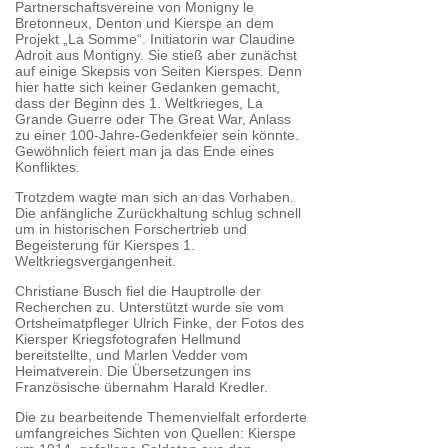
Partnerschaftsvereine von Monigny le
Bretonneux, Denton und Kierspe an dem
Projekt „La Somme“. Initiatorin war Claudine
Adroit aus Montigny. Sie stieß aber zunächst
auf einige Skepsis von Seiten Kierspes. Denn
hier hatte sich keiner Gedanken gemacht,
dass der Beginn des 1. Weltkrieges, La
Grande Guerre oder The Great War, Anlass
zu einer 100-Jahre-Gedenkfeier sein könnte.
Gewöhnlich feiert man ja das Ende eines
Konfliktes.
Trotzdem wagte man sich an das Vorhaben.
Die anfängliche Zurückhaltung schlug schnell
um in historischen Forschertrieb und
Begeisterung für Kierspes 1.
Weltkriegsvergangenheit.
Christiane Busch fiel die Hauptrolle der
Recherchen zu. Unterstützt wurde sie vom
Ortsheimatpfleger Ulrich Finke, der Fotos des
Kiersper Kriegsfotografen Hellmund
bereitstellte, und Marlen Vedder vom
Heimatverein. Die Übersetzungen ins
Französische übernahm Harald Kredler.
Die zu bearbeitende Themenvielfalt erforderte
umfangreiches Sichten von Quellen: Kierspe