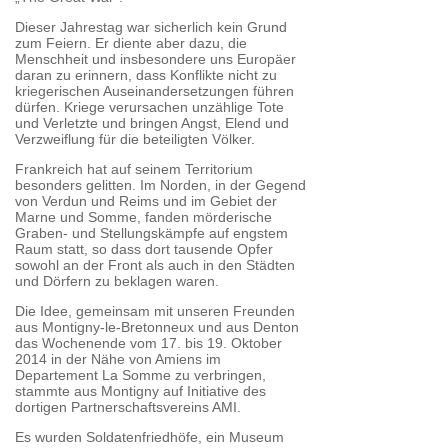
Dieser Jahrestag war sicherlich kein Grund
zum Feiern. Er diente aber dazu, die
Menschheit und insbesondere uns Europäer
daran zu erinnern, dass Konflikte nicht zu
kriegerischen Auseinandersetzungen führen
dürfen. Kriege verursachen unzählige Tote
und Verletzte und bringen Angst, Elend und
Verzweiflung für die beteiligten Völker.
Frankreich hat auf seinem Territorium
besonders gelitten. Im Norden, in der Gegend
von Verdun und Reims und im Gebiet der
Marne und Somme, fanden mörderische
Graben- und Stellungskämpfe auf engstem
Raum statt, so dass dort tausende Opfer
sowohl an der Front als auch in den Städten
und Dörfern zu beklagen waren.
Die Idee, gemeinsam mit unseren Freunden
aus Montigny-le-Bretonneux und aus Denton
das Wochenende vom 17. bis 19. Oktober
2014 in der Nähe von Amiens im
Departement La Somme zu verbringen,
stammte aus Montigny auf Initiative des
dortigen Partnerschaftsvereins AMI.
Es wurden Soldatenfriedhöfe, ein Museum