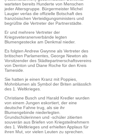
warteten bereits Hunderte von Menschen
jeder Altersgruppe. Bürgermeister Michel
Laugier verlas die offizielle Botschaft des
französischen Verteidigungsministers und
begrüßte die Vertreter der Partnerstädte.
Er und mehrere Vertreter der
Kriegsveteranenverbände legten
Blumengestecke am Denkmal nieder.
Es folgten Andrew Gwynne als Vertreter des
britischen Parlamentes, George Newton als
Vorsitzender des Städtepartnerschaftsvereins
von Denton und Diane Roche für den Kreis
Tameside.
Sie hatten je einen Kranz mit Poppies,
Mohnblumen als Symbol der Briten anlässlich
des 1. Weltkrieges.
Christiane Busch und Harald Kredler wurden
von einem Jungen eskortiert, der eine
deutsche Fahne trug, als sie ihr
Blumengebinde niederlegten.
Grundschülerinnen und -schüler zitierten
souverän aus Briefen von Kriegsteilnehmern
des 1. Weltkrieges und erhielten Applaus für
ihren Mut, vor vielen Leuten zu sprechen.