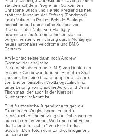
Aber auch einige landeskundliche Attraktionen
standen auf dem Programm. So konnten
Christiane Busch und Harald Kredler das neu
eröffnete Museum der Stiftung (Fondation)
Louis Vuitton im Pariser Bois de Boulogne
besuchen und das schöne Schloss von
Breteuil in der Nähe von Montigny
bewundern. Außerdem erhielten sie eine
bürgermeisterliche Führung durch Montignys
neues nationales Velodrome und BMX-
Zentrum.
Am Montag reiste dann noch Andrew
Gwynne, der englische
Parlamentsabgeordnete (MP) von Denton an.
In seiner Gegenwart fand am Abend im Saal
Jacques Brel eine theateradaptierte Lektüre
von Briefen einzelner Weltkriegsteilnehmer
unter Leitung von Claudine Adroit und Denis
Tison statt, der auch in der Kiersper
Kunstszene bekannt ist.
Fünf französische Jugendliche trugen die
Zitate in den Originalsprachen und in
französischer Übersetzung vor. Dabei wurden
auch die ersten Verse „Wo Lenne und Volme
die Täler durchzieh’n.“ von Fritz Lindes
Gedicht „Den Toten vom Landwehrregiment
30“ verlesen.