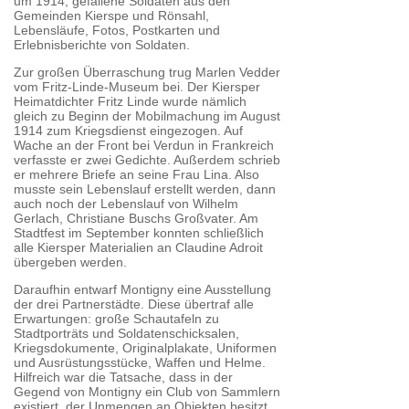
um 1914, gefallene Soldaten aus den
Gemeinden Kierspe und Rönsahl,
Lebensläufe, Fotos, Postkarten und
Erlebnisberichte von Soldaten.
Zur großen Überraschung trug Marlen Vedder
vom Fritz-Linde-Museum bei. Der Kiersper
Heimatdichter Fritz Linde wurde nämlich
gleich zu Beginn der Mobilmachung im August
1914 zum Kriegsdienst eingezogen. Auf
Wache an der Front bei Verdun in Frankreich
verfasste er zwei Gedichte. Außerdem schrieb
er mehrere Briefe an seine Frau Lina. Also
musste sein Lebenslauf erstellt werden, dann
auch noch der Lebenslauf von Wilhelm
Gerlach, Christiane Buschs Großvater. Am
Stadtfest im September konnten schließlich
alle Kiersper Materialien an Claudine Adroit
übergeben werden.
Daraufhin entwarf Montigny eine Ausstellung
der drei Partnerstädte. Diese übertraf alle
Erwartungen: große Schautafeln zu
Stadtporträts und Soldatenschicksalen,
Kriegsdokumente, Originalplakate, Uniformen
und Ausrüstungsstücke, Waffen und Helme.
Hilfreich war die Tatsache, dass in der
Gegend von Montigny ein Club von Sammlern
existiert, der Unmengen an Objekten besitzt