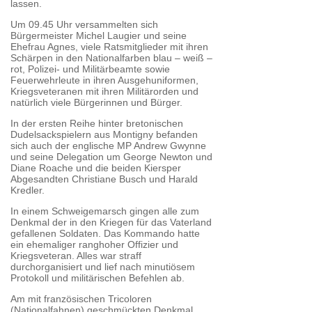
lassen.
Um 09.45 Uhr versammelten sich
Bürgermeister Michel Laugier und seine
Ehefrau Agnes, viele Ratsmitglieder mit ihren
Schärpen in den Nationalfarben blau – weiß –
rot, Polizei- und Militärbeamte sowie
Feuerwehrleute in ihren Ausgehuniformen,
Kriegsveteranen mit ihren Militärorden und
natürlich viele Bürgerinnen und Bürger.
In der ersten Reihe hinter bretonischen
Dudelsackspielern aus Montigny befanden
sich auch der englische MP Andrew Gwynne
und seine Delegation um George Newton und
Diane Roache und die beiden Kiersper
Abgesandten Christiane Busch und Harald
Kredler.
In einem Schweigemarsch gingen alle zum
Denkmal der in den Kriegen für das Vaterland
gefallenen Soldaten. Das Kommando hatte
ein ehemaliger ranghoher Offizier und
Kriegsveteran. Alles war straff
durchorganisiert und lief nach minutiösem
Protokoll und militärischen Befehlen ab.
Am mit französischen Tricoloren
(Nationalfahnen) geschmückten Denkmal