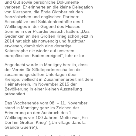
und Gut sowie persönliche Dokumente
verloren. Er erinnerte an die kleine Delegation
von Kierspern, die Ende Oktober mit den
französischen und englischen Partnern
Schauplätze und Soldatenfriedhöfe des 1.
Weltkrieges in der Gegend des Flusses
Somme in der Picardie besucht hatten. „Das
Gedenken an den Großen Krieg schon jetzt in
2014 hat sich als notwendig und fruchtbar
erwiesen, damit sich eine derartige
Katastrophe nie wieder auf unserem
europäischen Boden ereignet“, fuhr er fort.
Angedacht wurde in Montigny bereits, dass
der Verein für Städtepartnerschaften die
zusammengestellten Unterlagen über
Kierspe, vielleicht in Zusammenarbeit mit dem
Heimatverein, im November 2015 der
Bevölkerung in einer kleinen Ausstellung
präsentiert.
Das Wochenende vom 08. – 11. November
stand in Montigny ganz im Zeichen der
Erinnerung an den Ausbruch des 1.
Weltkrieges vor 100 Jahren. Motto war „Ein
Dorf im Großen Krieg“ („Un village dans la
Grande Guerre“).