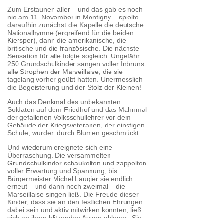
Zum Erstaunen aller – und das gab es noch
nie am 11. November in Montigny – spielte
daraufhin zunächst die Kapelle die deutsche
Nationalhymne (ergreifend für die beiden
Kiersper), dann die amerikanische, die
britische und die französische. Die nächste
Sensation für alle folgte sogleich. Ungefähr
250 Grundschulkinder sangen voller Inbrunst
alle Strophen der Marseillaise, die sie
tagelang vorher geübt hatten. Unermesslich
die Begeisterung und der Stolz der Kleinen!
Auch das Denkmal des unbekannten
Soldaten auf dem Friedhof und das Mahnmal
der gefallenen Volksschullehrer vor dem
Gebäude der Kriegsveteranen, der einstigen
Schule, wurden durch Blumen geschmückt.
Und wiederum ereignete sich eine
Überraschung. Die versammelten
Grundschulkinder schaukelten und zappelten
voller Erwartung und Spannung, bis
Bürgermeister Michel Laugier sie endlich
erneut – und dann noch zweimal – die
Marseillaise singen ließ. Die Freude dieser
Kinder, dass sie an den festlichen Ehrungen
dabei sein und aktiv mitwirken konnten, ließ
sich an ihren blitzenden Augen ablesen. Sie