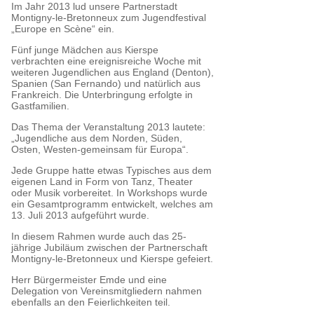
Im Jahr 2013 lud unsere Partnerstadt
Montigny-le-Bretonneux zum Jugendfestival
„Europe en Scène“ ein.
Fünf junge Mädchen aus Kierspe
verbrachten eine ereignisreiche Woche mit
weiteren Jugendlichen aus England (Denton),
Spanien (San Fernando) und natürlich aus
Frankreich. Die Unterbringung erfolgte in
Gastfamilien.
Das Thema der Veranstaltung 2013 lautete:
„Jugendliche aus dem Norden, Süden,
Osten, Westen-gemeinsam für Europa“.
Jede Gruppe hatte etwas Typisches aus dem
eigenen Land in Form von Tanz, Theater
oder Musik vorbereitet. In Workshops wurde
ein Gesamtprogramm entwickelt, welches am
13. Juli 2013 aufgeführt wurde.
In diesem Rahmen wurde auch das 25-
jährige Jubiläum zwischen der Partnerschaft
Montigny-le-Bretonneux und Kierspe gefeiert.
Herr Bürgermeister Emde und eine
Delegation von Vereinsmitgliedern nahmen
ebenfalls an den Feierlichkeiten teil.